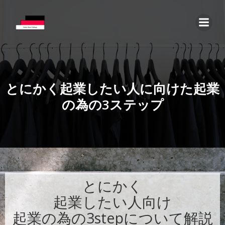
コ
ン
テ
ン
ツ
へ
ス
とにかく起業したい人に向けた起業
キ
の為の3ステップ
ッ
プ
とにかく
起業したい人向け
起業の為の3stepについて解説