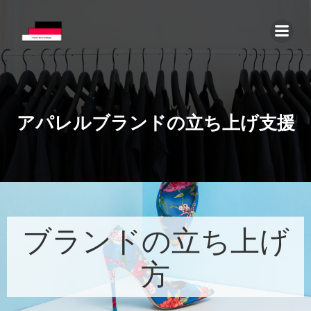
コ
ン
テ
ン
ツ
へ
ス
アパレルブランドの立ち上げ支援
キ
ッ
プ
ブランドの立ち上げ
方