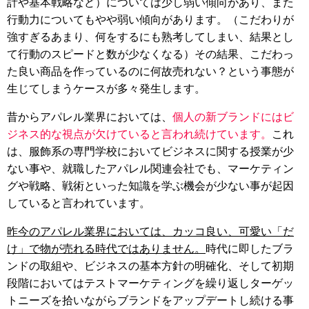
計や基本戦略など）については少し弱い傾向があり、また
行動力についてもやや弱い傾向があります。（こだわりが
強すぎるあまり、何をするにも熟考してしまい、結果とし
て行動のスピードと数が少なくなる）その結果、こだわっ
た良い商品を作っているのに何故売れない？という事態が
生じてしまうケースが多々発生します。
昔からアパレル業界においては、
個人の新ブランドにはビ
ジネス的な視点が欠けていると言われ続けています。
これ
は、服飾系の専門学校においてビジネスに関する授業が少
ない事や、就職したアパレル関連会社でも、マーケティン
グや戦略、戦術といった知識を学ぶ機会が少ない事が起因
していると言われています。
昨今のアパレル業界においては、カッコ良い、可愛い「だ
け」で物が売れる時代ではありません。
時代に即したブラ
ンドの取組や、ビジネスの基本方針の明確化、そして初期
段階においてはテストマーケティングを繰り返しターゲッ
トニーズを拾いながらブランドをアップデートし続ける事