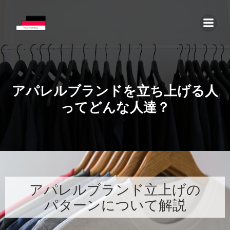
コ
ン
テ
ン
ツ
へ
ス
アパレルブランドを立ち上げる人
キ
ってどんな人達？
ッ
プ
アパレルブランド立上げの
パターンについて解説