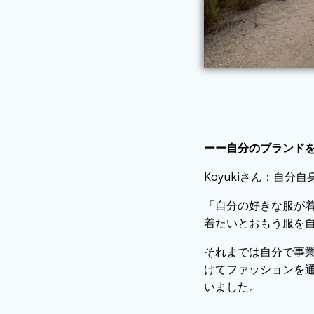
ーー自分のブランド
Koyukiさん：自
「自分の好きな服が
着たいとおもう服を
それまでは自分で事
けてファッションを
いました。