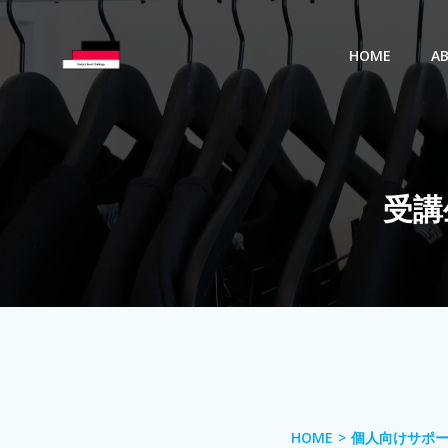
コ
ン
HOME
A
テ
ン
ツ
へ
ス
キ
受講
ッ
プ
HOME
個人向けサポ